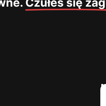
ywne.
Czułeś się za