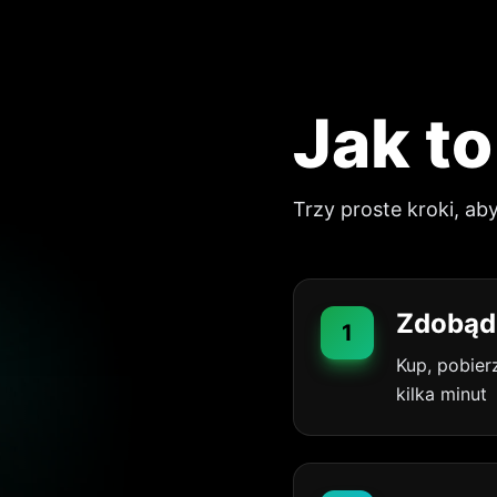
Jak t
Trzy proste kroki, a
Zdobąd
1
Kup, pobier
kilka minut