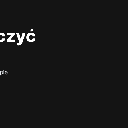
czyć
pie