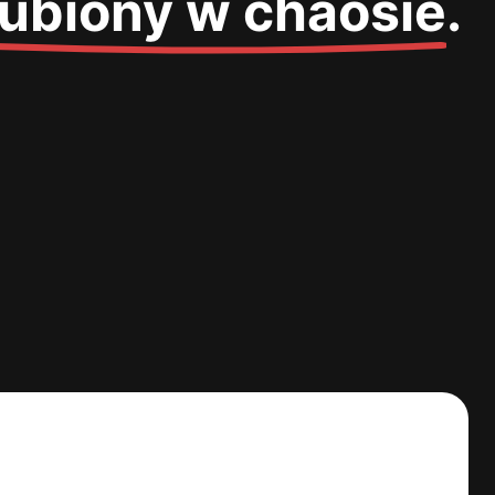
gubiony w chaosie
.