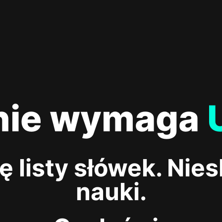
nie
wymaga
ę listy słówek. Nie
nauki.