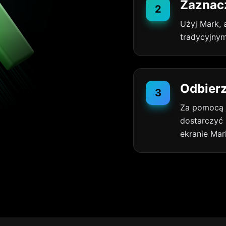
Zaznacz
2
Użyj Mark, 
tradycyjny
Odbier
3
Za pomocą j
dostarczyć 
ekranie Mar