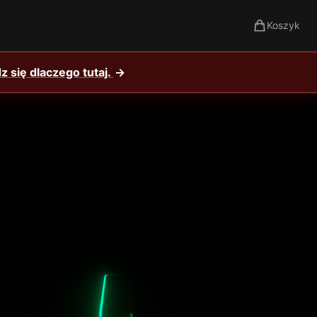
Koszyk
 się dlaczego tutaj.
→